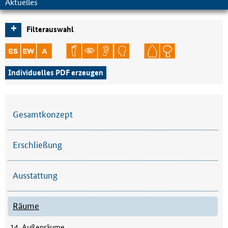
Aktuelles
+
Filterauswahl
ES
EW
A
M
V
A
K
G
A
Individuelles PDF erzeugen
Gesamtkonzept
Erschließung
Ausstattung
Räume
14. Außenräume