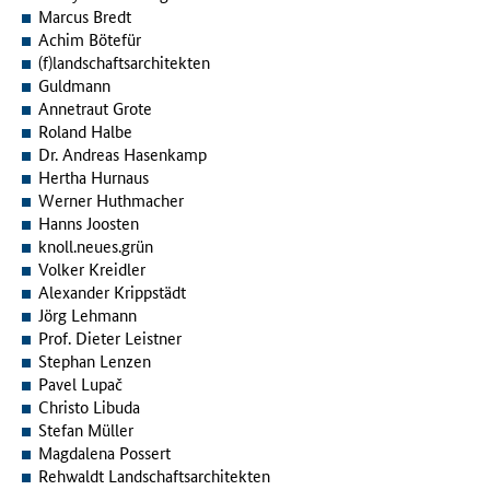
Marcus Bredt
Achim Bötefür
(f)landschaftsarchitekten
Guldmann
Annetraut Grote
Roland Halbe
Dr. Andreas Hasenkamp
Hertha Hurnaus
Werner Huthmacher
Hanns Joosten
knoll.neues.grün
Volker Kreidler
Alexander Krippstädt
Jörg Lehmann
Prof. Dieter Leistner
Stephan Lenzen
Pavel Lupač
Christo Libuda
Stefan Müller
Magdalena Possert
Rehwaldt Landschaftsarchitekten