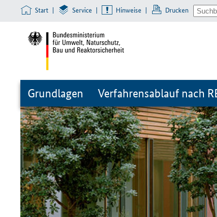
Start
|
Service
|
Hinweise
|
Drucken
Grundlagen
Verfahrensablauf nach 