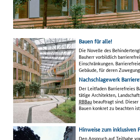
Bauen für alle!
Die Novelle des Behindertengl
Bauherr vorbildlich barrierefr
Einschränkungen. Barrierefreie
Gebäude, für deren Zuwegun
Nachschlagewerk Barriere
Der Leitfaden Barrierefreies 
tätige Architekten, Landscha
RBBau
beauftragt sind. Dieser 
Bauen konkret zu beachten ist
Hinweise zum inklusiven
Den Anspruch auf Teilhabe von