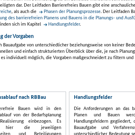
eiligten dar. Der Leitfaden Barrierefreies Bauen gibt eine anschauliche
reiche
, als auch die
Phasen der Planungsprozesse
. Der Leitfaden B
ung des barrierefreien Planens und Bauens in die Planungs- und Aus
inden sich im Kapitel
Handlungsfelder
.
ng der Vorgaben
h Bauaufgabe von unterschiedlicher beziehungsweise von keiner Bede
nellen und einfach strukturierten Überblick über die, je nach Planu
t es individuell möglich, die Vorgaben maßgeschneidert zu filtern und
nsablauf nach RBBau
Handlungsfelder
ierefreie Bauen wird in den
Die Anforderungen an das bar
ablauf von der Bedarfsplanung
Planen und Bauen wer
Realisierung einbezogen. Es
Handlungsfeldern gegliedert, 
 hier die jeweiligen
Bauaufgabe und Verfahrens
gkeiten und Beteiligungen
unterschiedlicher Bedeutung s