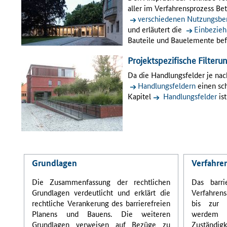
aller im Verfahrensprozess Bet
verschiedenen Nutzungsbe
und erläutert die
Einbezieh
Bauteile und Bauelemente bef
Projektspezifische Filteru
Da die Handlungsfelder je nac
Handlungsfeldern
einen sch
Kapitel
Handlungsfelder
is
Grundlagen
Verfahre
Die Zusammenfassung der rechtlichen
Das barr
Grundlagen verdeutlicht und erklärt die
Verfahrens
rechtliche Verankerung des barrierefreien
bis zur 
Planens und Bauens. Die weiteren
werdem
Grundlagen verweisen auf Bezüge zu
Zuständi