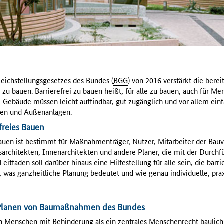
eichstellungsgesetzes des Bundes (
BGG
) von 2016 verstärkt die bere
ei zu bauen. Barrierefrei zu bauen heißt, für alle zu bauen, auch für M
 Gebäude müssen leicht auffindbar, gut zugänglich und vor allem einf
gen und Außenanlagen.
freies Bauen
Bauen ist bestimmt für Maßnahmenträger, Nutzer, Mitarbeiter der Bau
ftsarchitekten, Innenarchitekten und andere Planer, die mit der D
Leitfaden soll darüber hinaus eine Hilfestellung für alle sein, die barr
, was ganzheitliche Planung bedeutet und wie genau individuelle, pr
 Planen von Baumaßnahmen des Bundes
 Menschen mit Behinderung als ein zentrales Menschenrecht baulich u